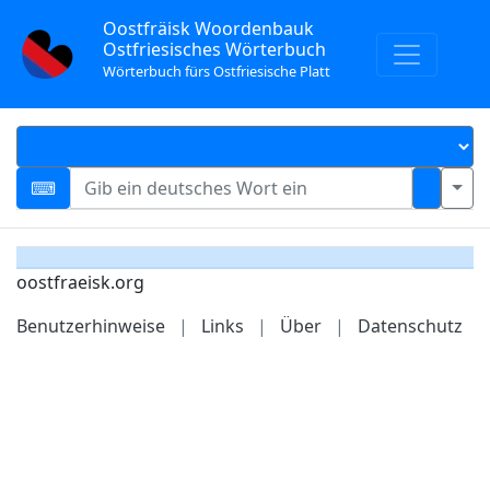
Oostfräisk Woordenbauk
Ostfriesisches Wörterbuch
Wörterbuch fürs Ostfriesische Platt
oostfraeisk.org
Benutzerhinweise
|
Links
|
Über
|
Datenschutz