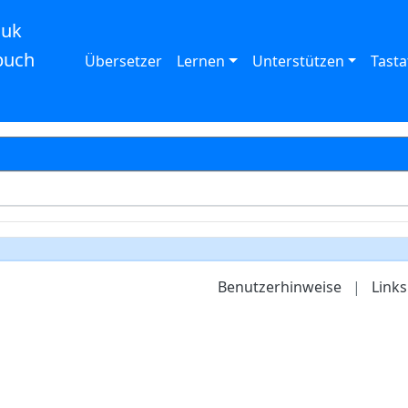
auk
buch
Übersetzer
Lernen
Unterstützen
Tasta
Benutzerhinweise
|
Links