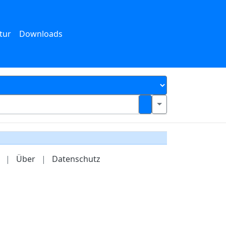
tur
Downloads
|
Über
|
Datenschutz