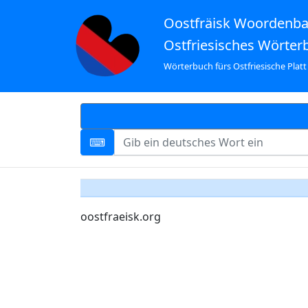
Oostfräisk Woordenb
Ostfriesisches Wörter
Wörterbuch fürs Ostfriesische Platt
oostfraeisk.org