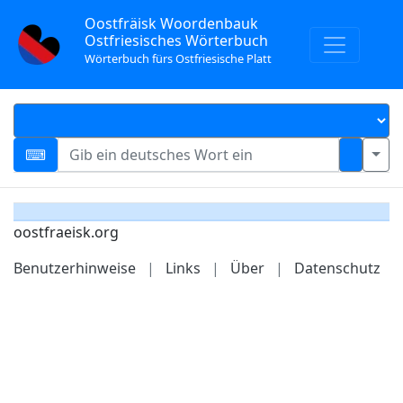
Oostfräisk Woordenbauk
Ostfriesisches Wörterbuch
Wörterbuch fürs Ostfriesische Platt
oostfraeisk.org
Benutzerhinweise
|
Links
|
Über
|
Datenschutz