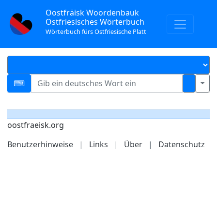
Oostfräisk Woordenbauk
Ostfriesisches Wörterbuch
Wörterbuch fürs Ostfriesische Platt
oostfraeisk.org
Benutzerhinweise
|
Links
|
Über
|
Datenschutz