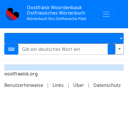
Oostfräisk Woordenbauk
Ostfriesisches Wörterbuch
Wörterbuch fürs Ostfriesische Platt
oostfraeisk.org
Benutzerhinweise
|
Links
|
Über
|
Datenschutz