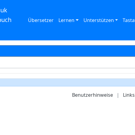
auk
buch
Übersetzer
Lernen
Unterstützen
Tasta
Benutzerhinweise
|
Links