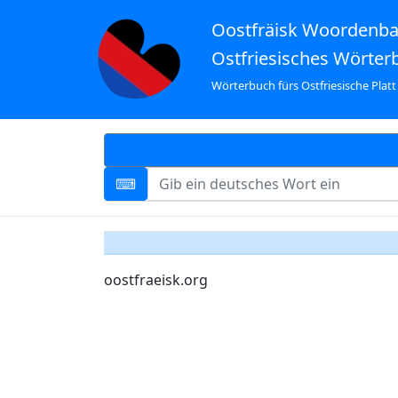
Oostfräisk Woordenb
Ostfriesisches Wörter
Wörterbuch fürs Ostfriesische Platt
oostfraeisk.org