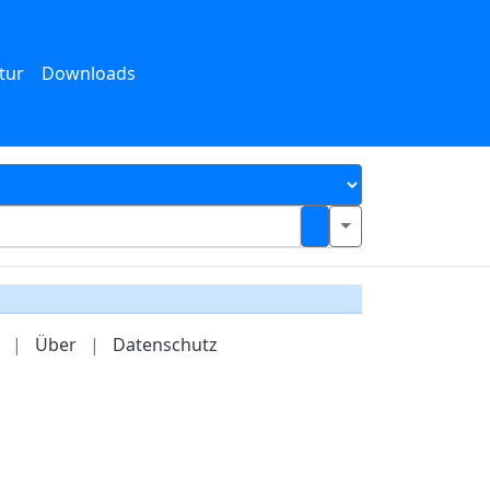
tur
Downloads
|
Über
|
Datenschutz