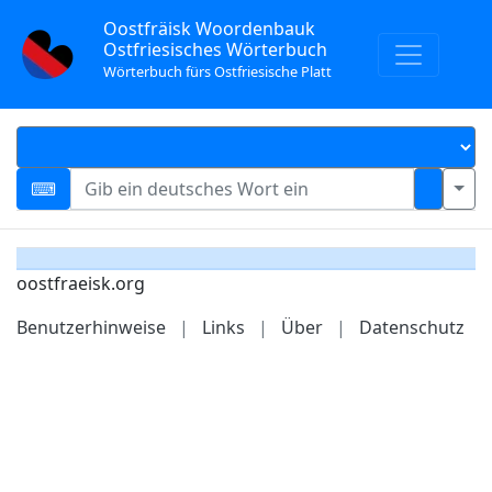
Oostfräisk Woordenbauk
Ostfriesisches Wörterbuch
Wörterbuch fürs Ostfriesische Platt
oostfraeisk.org
Benutzerhinweise
|
Links
|
Über
|
Datenschutz