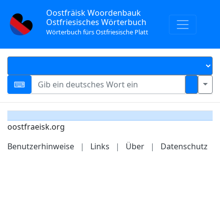
Oostfräisk Woordenbauk
Ostfriesisches Wörterbuch
Wörterbuch fürs Ostfriesische Platt
oostfraeisk.org
Benutzerhinweise
|
Links
|
Über
|
Datenschutz