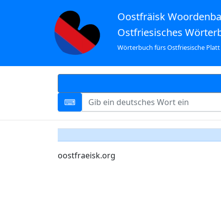
Oostfräisk Woordenb
Ostfriesisches Wörter
Wörterbuch fürs Ostfriesische Platt
oostfraeisk.org