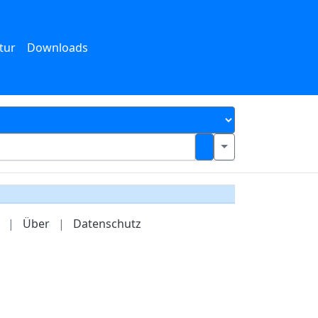
tur
Downloads
|
Über
|
Datenschutz