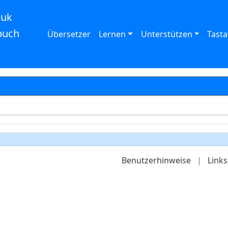
auk
buch
Übersetzer
Lernen
Unterstützen
Tasta
Benutzerhinweise
|
Links