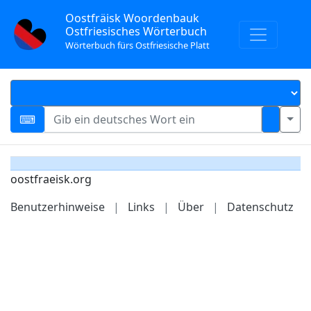
Oostfräisk Woordenbauk
Ostfriesisches Wörterbuch
Wörterbuch fürs Ostfriesische Platt
oostfraeisk.org
Benutzerhinweise
|
Links
|
Über
|
Datenschutz