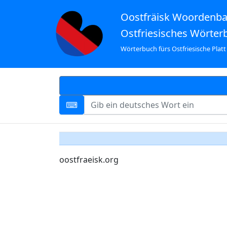
Oostfräisk Woordenb
Ostfriesisches Wörter
Wörterbuch fürs Ostfriesische Platt
oostfraeisk.org