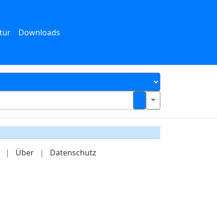
tur
Downloads
|
Über
|
Datenschutz