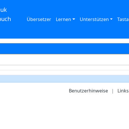
auk
buch
Übersetzer
Lernen
Unterstützen
Tasta
Benutzerhinweise
|
Links