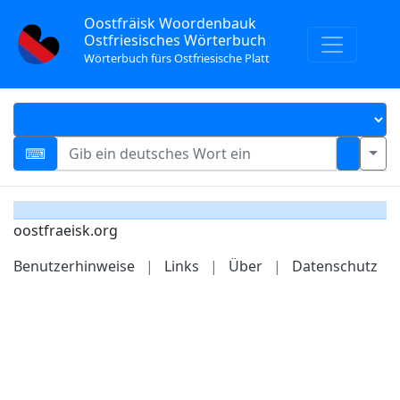
Oostfräisk Woordenbauk
Ostfriesisches Wörterbuch
Wörterbuch fürs Ostfriesische Platt
oostfraeisk.org
Benutzerhinweise
|
Links
|
Über
|
Datenschutz