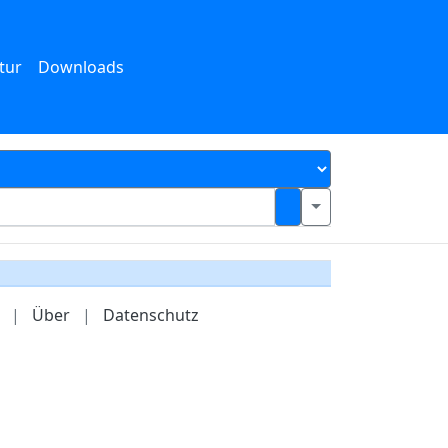
tur
Downloads
|
Über
|
Datenschutz