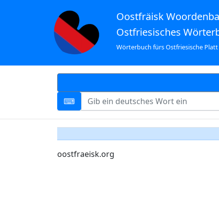
Oostfräisk Woordenb
Ostfriesisches Wörter
Wörterbuch fürs Ostfriesische Platt
oostfraeisk.org