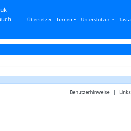
auk
buch
Übersetzer
Lernen
Unterstützen
Tasta
Benutzerhinweise
|
Links