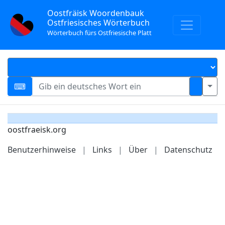
Oostfräisk Woordenbauk
Ostfriesisches Wörterbuch
Wörterbuch fürs Ostfriesische Platt
oostfraeisk.org
Benutzerhinweise
|
Links
|
Über
|
Datenschutz