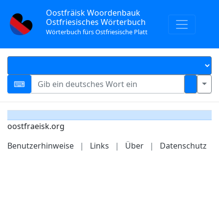
Oostfräisk Woordenbauk
Ostfriesisches Wörterbuch
Wörterbuch fürs Ostfriesische Platt
oostfraeisk.org
Benutzerhinweise
|
Links
|
Über
|
Datenschutz