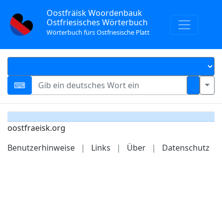
Oostfräisk Woordenbauk
Ostfriesisches Wörterbuch
Wörterbuch fürs Ostfriesische Platt
oostfraeisk.org
Benutzerhinweise
|
Links
|
Über
|
Datenschutz