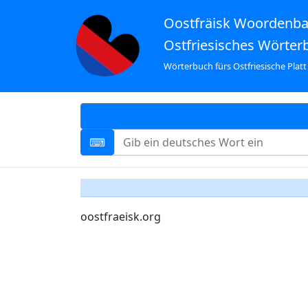
Oostfräisk Woordenb
Ostfriesisches Wörter
Wörterbuch fürs Ostfriesische Platt
oostfraeisk.org