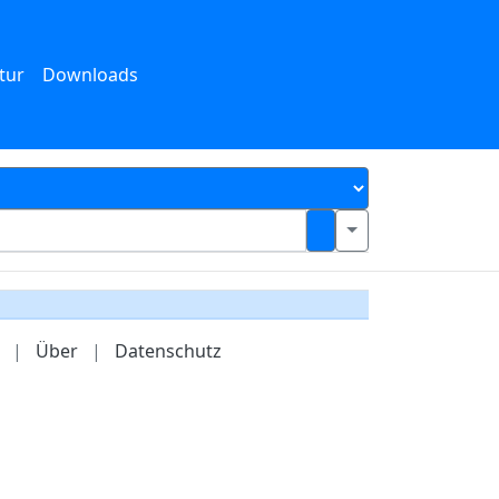
tur
Downloads
|
Über
|
Datenschutz