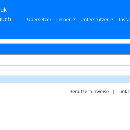
auk
buch
Übersetzer
Lernen
Unterstützen
Tasta
Benutzerhinweise
|
Links