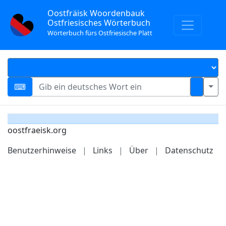
Oostfräisk Woordenbauk
Ostfriesisches Wörterbuch
Wörterbuch fürs Ostfriesische Platt
oostfraeisk.org
Benutzerhinweise
|
Links
|
Über
|
Datenschutz