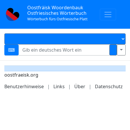
Oostfräisk Woordenbauk
Ostfriesisches Wörterbuch
Wörterbuch fürs Ostfriesische Platt
oostfraeisk.org
Benutzerhinweise
|
Links
|
Über
|
Datenschutz