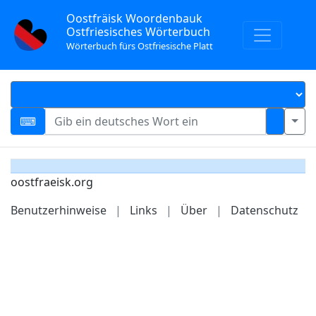
Oostfräisk Woordenbauk
Ostfriesisches Wörterbuch
Wörterbuch fürs Ostfriesische Platt
oostfraeisk.org
Benutzerhinweise
|
Links
|
Über
|
Datenschutz