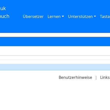
auk
buch
Übersetzer
Lernen
Unterstützen
Tasta
Benutzerhinweise
|
Links