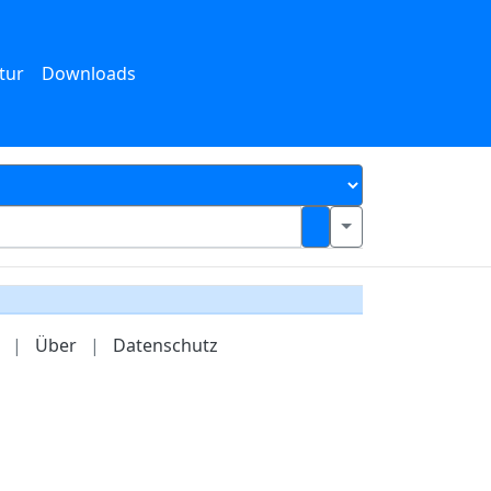
tur
Downloads
|
Über
|
Datenschutz