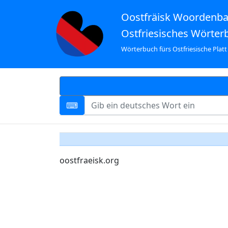
Oostfräisk Woordenb
Ostfriesisches Wörter
Wörterbuch fürs Ostfriesische Platt
oostfraeisk.org