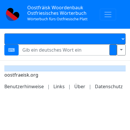
Oostfräisk Woordenbauk
Ostfriesisches Wörterbuch
Wörterbuch fürs Ostfriesische Platt
oostfraeisk.org
Benutzerhinweise
|
Links
|
Über
|
Datenschutz