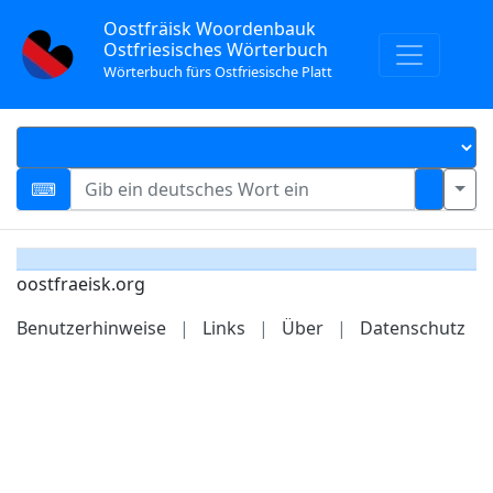
Oostfräisk Woordenbauk
Ostfriesisches Wörterbuch
Wörterbuch fürs Ostfriesische Platt
oostfraeisk.org
Benutzerhinweise
|
Links
|
Über
|
Datenschutz