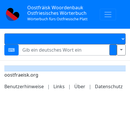
Oostfräisk Woordenbauk
Ostfriesisches Wörterbuch
Wörterbuch fürs Ostfriesische Platt
oostfraeisk.org
Benutzerhinweise
|
Links
|
Über
|
Datenschutz