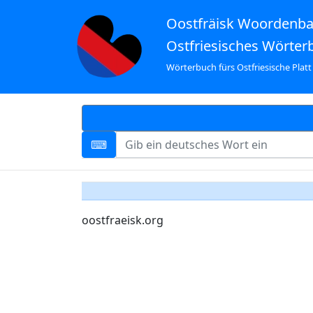
Oostfräisk Woordenb
Ostfriesisches Wörter
Wörterbuch fürs Ostfriesische Platt
oostfraeisk.org