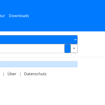
tur
Downloads
|
Über
|
Datenschutz