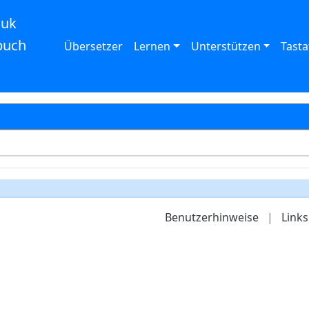
auk
buch
Übersetzer
Lernen
Unterstützen
Tasta
Benutzerhinweise
|
Links