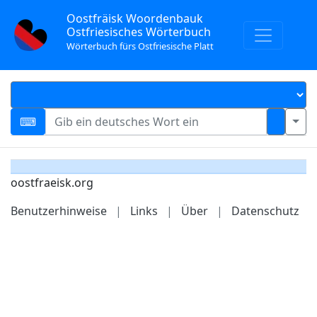
Oostfräisk Woordenbauk
Ostfriesisches Wörterbuch
Wörterbuch fürs Ostfriesische Platt
oostfraeisk.org
Benutzerhinweise
|
Links
|
Über
|
Datenschutz