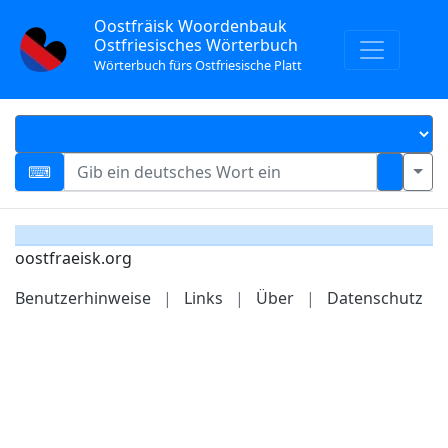
Oostfräisk Woordenbauk
Ostfriesisches Wörterbuch
Wörterbuch fürs Ostfriesische Platt
oostfraeisk.org
Benutzerhinweise
|
Links
|
Über
|
Datenschutz