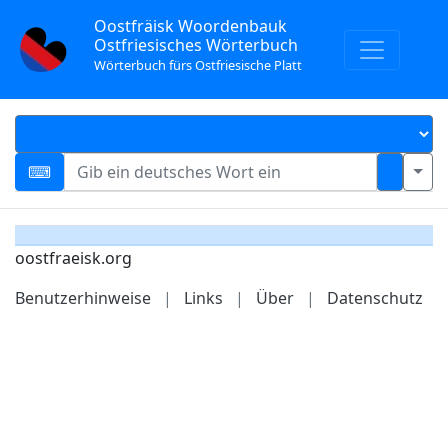
Oostfräisk Woordenbauk
Ostfriesisches Wörterbuch
Wörterbuch fürs Ostfriesische Platt
oostfraeisk.org
Benutzerhinweise
|
Links
|
Über
|
Datenschutz