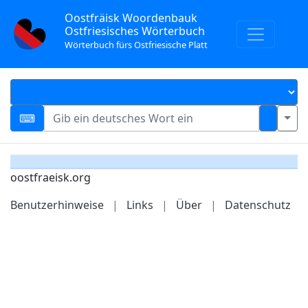
Oostfräisk Woordenbauk
Ostfriesisches Wörterbuch
Wörterbuch fürs Ostfriesische Platt
oostfraeisk.org
Benutzerhinweise
|
Links
|
Über
|
Datenschutz