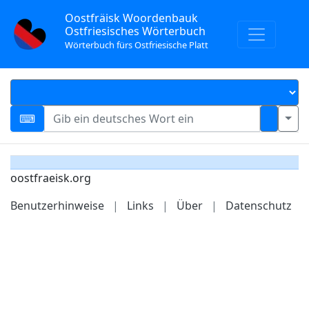
Oostfräisk Woordenbauk
Ostfriesisches Wörterbuch
Wörterbuch fürs Ostfriesische Platt
oostfraeisk.org
Benutzerhinweise
|
Links
|
Über
|
Datenschutz