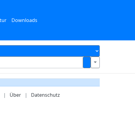
tur
Downloads
|
Über
|
Datenschutz