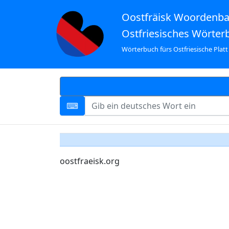
Oostfräisk Woordenb
Ostfriesisches Wörter
Wörterbuch fürs Ostfriesische Platt
oostfraeisk.org