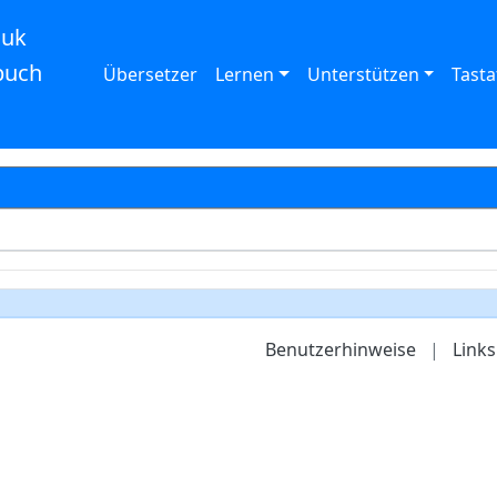
auk
buch
Übersetzer
Lernen
Unterstützen
Tasta
Benutzerhinweise
|
Links