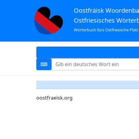
Oostfräisk Woordenb
Ostfriesisches Wörter
Wörterbuch fürs Ostfriesische Platt
oostfraeisk.org