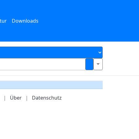
tur
Downloads
|
Über
|
Datenschutz