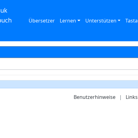
auk
buch
Übersetzer
Lernen
Unterstützen
Tasta
Benutzerhinweise
|
Links