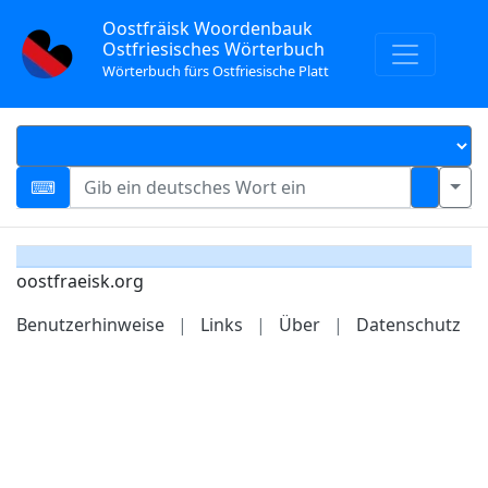
Oostfräisk Woordenbauk
Ostfriesisches Wörterbuch
Wörterbuch fürs Ostfriesische Platt
oostfraeisk.org
Benutzerhinweise
|
Links
|
Über
|
Datenschutz