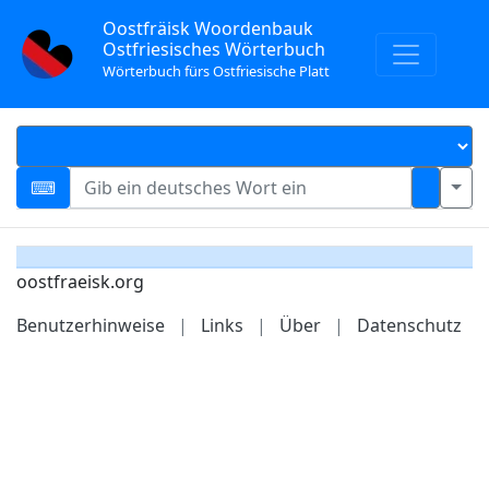
Oostfräisk Woordenbauk
Ostfriesisches Wörterbuch
Wörterbuch fürs Ostfriesische Platt
oostfraeisk.org
Benutzerhinweise
|
Links
|
Über
|
Datenschutz