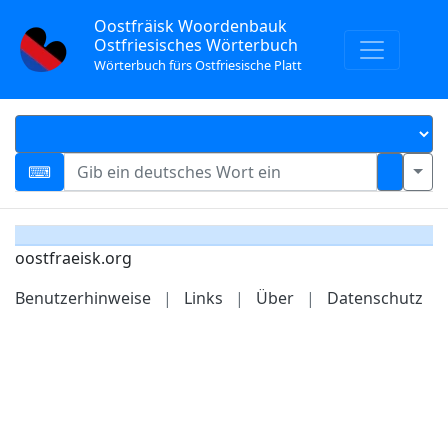
Oostfräisk Woordenbauk
Ostfriesisches Wörterbuch
Wörterbuch fürs Ostfriesische Platt
oostfraeisk.org
Benutzerhinweise
|
Links
|
Über
|
Datenschutz