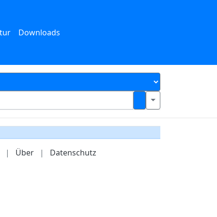
tur
Downloads
|
Über
|
Datenschutz