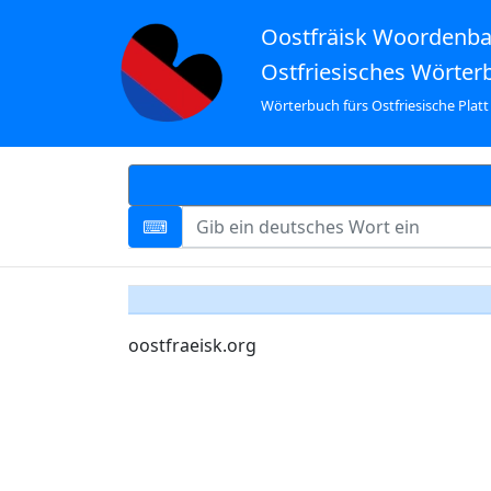
Oostfräisk Woordenb
Ostfriesisches Wörter
Wörterbuch fürs Ostfriesische Platt
oostfraeisk.org