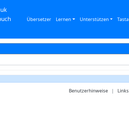
auk
buch
Übersetzer
Lernen
Unterstützen
Tasta
Benutzerhinweise
|
Links