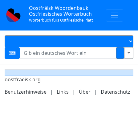
Oostfräisk Woordenbauk
Ostfriesisches Wörterbuch
Wörterbuch fürs Ostfriesische Platt
oostfraeisk.org
Benutzerhinweise
|
Links
|
Über
|
Datenschutz