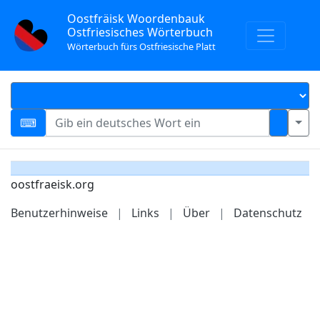
Oostfräisk Woordenbauk
Ostfriesisches Wörterbuch
Wörterbuch fürs Ostfriesische Platt
oostfraeisk.org
Benutzerhinweise
|
Links
|
Über
|
Datenschutz