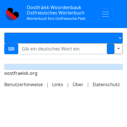
Oostfräisk Woordenbauk
Ostfriesisches Wörterbuch
Wörterbuch fürs Ostfriesische Platt
oostfraeisk.org
Benutzerhinweise
|
Links
|
Über
|
Datenschutz