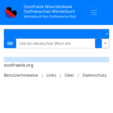
Oostfräisk Woordenbauk
Ostfriesisches Wörterbuch
Wörterbuch fürs Ostfriesische Platt
oostfraeisk.org
Benutzerhinweise
|
Links
|
Über
|
Datenschutz