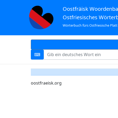
Oostfräisk Woordenb
Ostfriesisches Wörter
Wörterbuch fürs Ostfriesische Platt
oostfraeisk.org