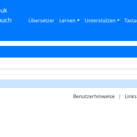
auk
buch
Übersetzer
Lernen
Unterstützen
Tasta
Benutzerhinweise
|
Links