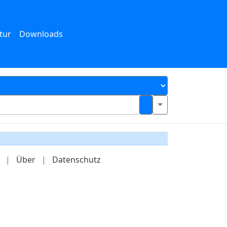
tur
Downloads
|
Über
|
Datenschutz