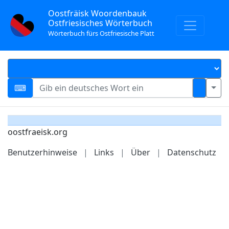
Oostfräisk Woordenbauk
Ostfriesisches Wörterbuch
Wörterbuch fürs Ostfriesische Platt
oostfraeisk.org
Benutzerhinweise
|
Links
|
Über
|
Datenschutz