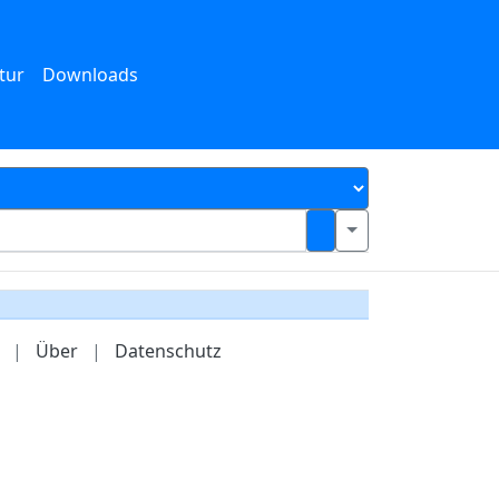
tur
Downloads
|
Über
|
Datenschutz