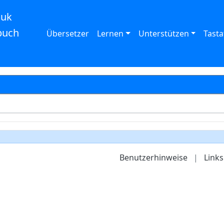
auk
buch
Übersetzer
Lernen
Unterstützen
Tasta
Benutzerhinweise
|
Links