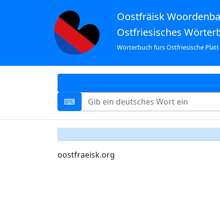
Oostfräisk Woordenb
Ostfriesisches Wörter
Wörterbuch fürs Ostfriesische Platt
oostfraeisk.org