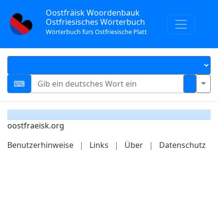
Oostfräisk Woordenbauk
Ostfriesisches Wörterbuch
Wörterbuch fürs Ostfriesische Platt
oostfraeisk.org
Benutzerhinweise
|
Links
|
Über
|
Datenschutz