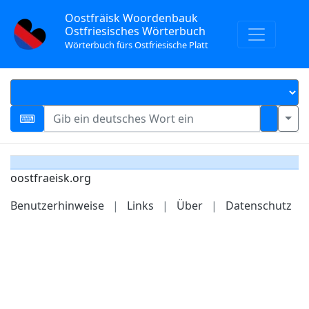
Oostfräisk Woordenbauk
Ostfriesisches Wörterbuch
Wörterbuch fürs Ostfriesische Platt
oostfraeisk.org
Benutzerhinweise
|
Links
|
Über
|
Datenschutz