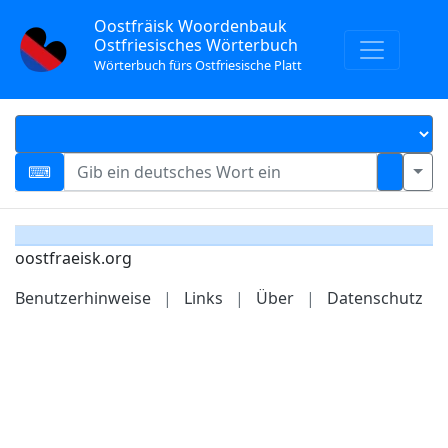
Oostfräisk Woordenbauk
Ostfriesisches Wörterbuch
Wörterbuch fürs Ostfriesische Platt
oostfraeisk.org
Benutzerhinweise
|
Links
|
Über
|
Datenschutz