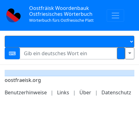
Oostfräisk Woordenbauk
Ostfriesisches Wörterbuch
Wörterbuch fürs Ostfriesische Platt
oostfraeisk.org
Benutzerhinweise
|
Links
|
Über
|
Datenschutz