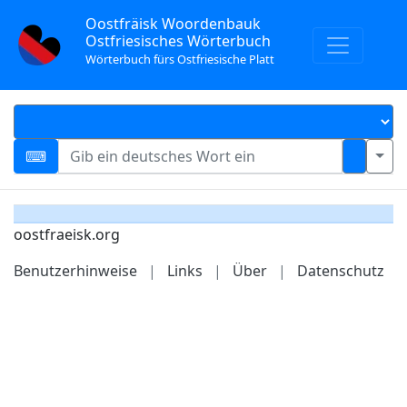
Oostfräisk Woordenbauk
Ostfriesisches Wörterbuch
Wörterbuch fürs Ostfriesische Platt
oostfraeisk.org
Benutzerhinweise
|
Links
|
Über
|
Datenschutz