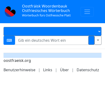
Oostfräisk Woordenbauk
Ostfriesisches Wörterbuch
Wörterbuch fürs Ostfriesische Platt
oostfraeisk.org
Benutzerhinweise
|
Links
|
Über
|
Datenschutz