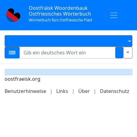
Oostfräisk Woordenbauk
Ostfriesisches Wörterbuch
Wörterbuch fürs Ostfriesische Platt
oostfraeisk.org
Benutzerhinweise
|
Links
|
Über
|
Datenschutz